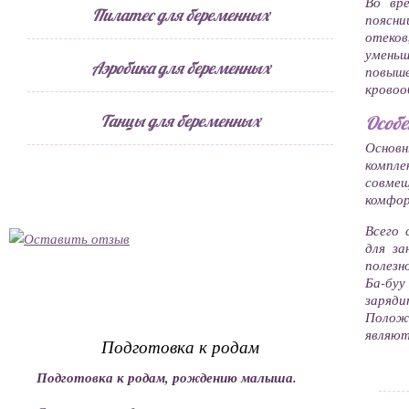
Во вр
Пилатес для беременных
поясн
отеко
уменьш
Аэробика для беременных
повыш
кровоо
Танцы для беременных
Особе
Основ
компле
совме
комфо
Всего 
для з
полезн
Ба-буу
заряд
Положи
являют
Подготовка к родам
Подготовка к родам, рождению малыша.