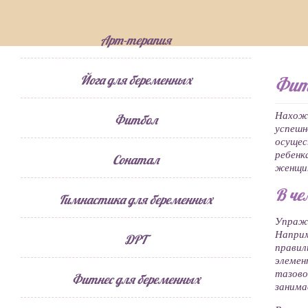
Арт-терапия
Йога для беременных
Фит
Нахожд
Фитбол
успешн
осуще
ребенк
Сонатал
женщин
В че
Гимнастика для беременных
Упражн
Наприм
ДРТ
правил
элемен
тазов
Фитнес для беременных
занима