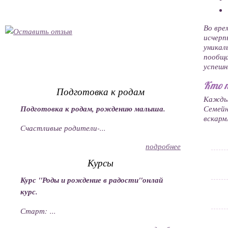
Во вре
исчерп
уникал
пообщ
успешн
Кто 
Подготовка к родам
Каждый
Семей
Подготовка к родам, рождению малыша.
вскарм
Счастливые родители-...
подробнее
Курсы
Курс "Роды и рождение в радости"онлай
курс.
Старт: ...