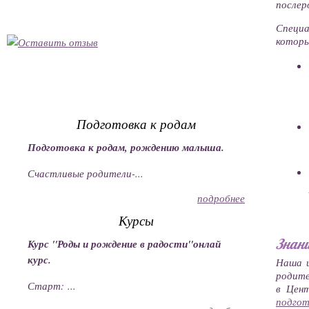
послер
Специа
которы
Подготовка к родам
Подготовка к родам, рождению малыша.
Счастливые родители-...
подробнее
Курсы
Знани
Курс "Роды и рождение в радости"онлай
курс.
Наша 
родите
Старт: ...
в Цент
подго