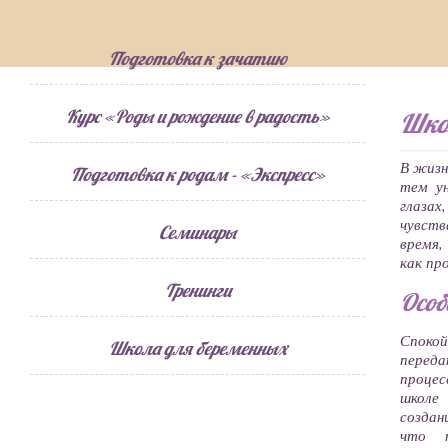
Подготовка к зачатию
Курс «Роды и рождение в радость»
Шко
В жизн
Подготовка к родам - «Экспресс»
тем ун
глазах
чувств
Семинары
время,
как пр
Тренинги
Особ
Спокой
Школа для беременных
перед
процес
школе
создан
что п