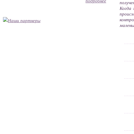
подробнее
получе
Когда 
происх
контр
малень