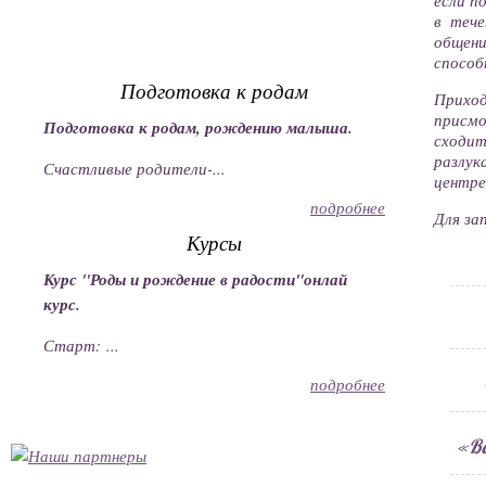
в тече
общени
способ
Подготовка к родам
Приход
присм
Подготовка к родам, рождению малыша.
сходит
разлук
Счастливые родители-...
центр
подробнее
Для за
Курсы
Курс "Роды и рождение в радости"онлай
курс.
Старт: ...
подробнее
«Вс