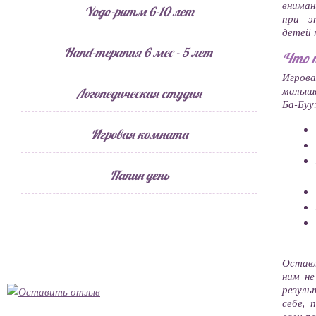
вниман
Yogo-ритм 6-10 лет
при эт
детей 
Hand-терапия 6 мес - 5 лет
Что п
Игров
малыша
Логопедическая студия
Ба-Буу
Игровая комната
Папин день
Оставл
ним не
резуль
себе, 
если п