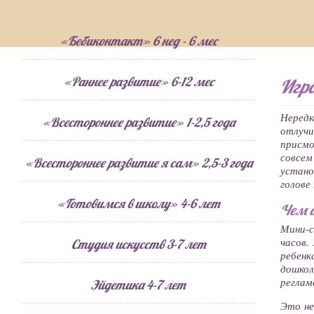
«Бебиконтакт» 6 нед - 6 мес
«Раннее развитие» 6-12 мес
Игр
Неред
«Всестороннее развитие» 1-2,5 года
отлучи
присм
совсем
«Всестороннее развитие я сам» 2,5-3 года
устано
голове
«Готовимся в школу» 4-6 лет
Чем о
Мини-с
часов.
Студия искусств 3-7 лет
ребен
дошкол
реглам
Эйдетика 4-7 лет
Это не