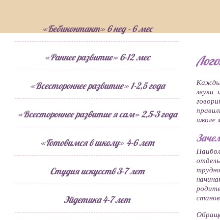
«Бебиконтакт» 6 нед - 6 мес
«Раннее развитие» 6-12 мес
Лог
Каждый
«Всестороннее развитие» 1-2,5 года
звуки 
говори
правил
«Всестороннее развитие я сам» 2,5-3 года
школе 
Зачем
«Готовимся в школу» 4-6 лет
Наибол
отдель
трудно
Студия искусств 3-7 лет
начин
родите
станов
Эйдетика 4-7 лет
Обраща