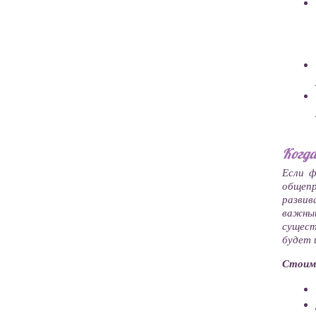
Когда
Если ф
общепр
развив
важны
сущест
будет 
Стоим