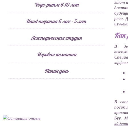
этот п
Yogo-ритм 6-10 лет
достат
будущ
речи. 
Hand-терапия 6 мес - 5 лет
изучен
Как 
Логопедическая студия
В
д
высок
Игровая комната
Специ
эффект
Папин день
В сво
пособи
красив
Буу. М
эйдети