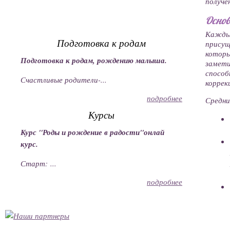
получе
Основ
Каждый
Подготовка к родам
прису
которы
Подготовка к родам, рождению малыша.
замет
способ
Счастливые родители-...
коррек
подробнее
Средни
Курсы
Курс "Роды и рождение в радости"онлай
курс.
Старт: ...
подробнее