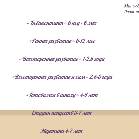
Мы жде
Развит
«Бебиконтакт» 6 нед - 6 мес
«Раннее развитие» 6-12 мес
«Всестороннее развитие» 1-2,5 года
«Всестороннее развитие я сам» 2,5-3 года
«Готовимся в школу» 4-6 лет
Студия искусств 3-7 лет
Эйдетика 4-7 лет