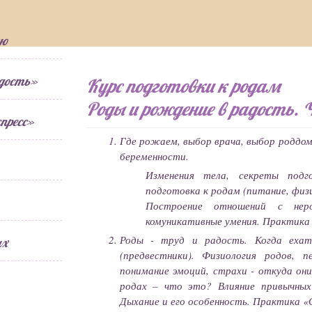
ию
адость»
Курс подготовки к родам
Роды и рождение в радость. 
пресс»
Где рожаем, выбор врача, выбор роддом
беременности.
Изменения тела, секреты подг
подготовка к родам (питание, физи
Построение отношений с неро
комуникативные умения. Практика
Роды - труд и радость. Когда ехат
ых
(предвестники). Физиология родов, 
понимание эмоций, страхи - откуда он
родах – что это? Влияние привычных
Дыхание и его особенность. Практика «