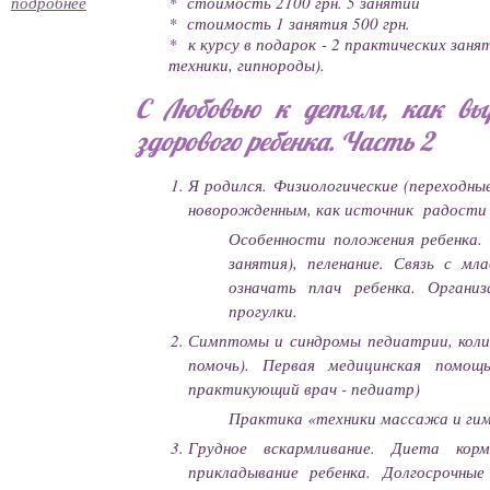
* стоимость 2100 грн.
5 занятий
подробнее
* стоимость 1 занятия 500 грн.
* к курсу в подарок - 2 практических заня
техники, гипнороды).
С Любовью к детям, как вы
здорового ребенка. Часть 2
Я родился. Физиологические (переходны
новорожденным, как источник радости 
Особенности положения ребенка. 
занятия), пеленание. Связь с м
означать плач ребенка. Организ
прогулки.
Симптомы и синдромы педиатрии, колик
помочь). Первая медицинская помощ
практикующий врач - педиатр)
Практика «техники массажа и ги
Грудное вскармливание. Диета кор
прикладывание ребенка. Долгосрочны