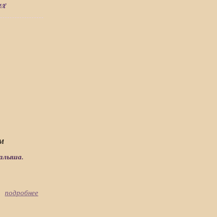
ых
м
малыша.
подробнее