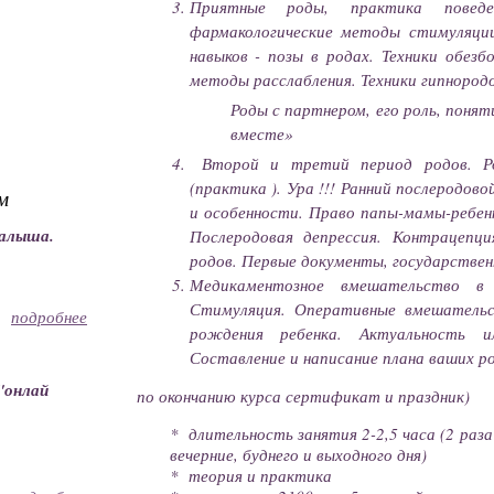
Приятные роды, практика повед
фармакологические методы стимуляции
навыков - позы в родах. Техники обез
методы расслабления. Техники гипнородо
Роды с партнером, его роль, поня
вместе»
Второй и третий период родов. Ро
(практика ). Ура !!! Ранний послеродов
м
и особенности. Право папы-мамы-ребенк
малыша.
Послеродовая депрессия. Контрацепци
родов. Первые документы, государстве
Медикаментозное вмешательство в 
Стимуляция. Оперативные вмешательс
подробнее
рождения ребенка. Актуальность и
Составление и написание плана ваших ро
"онлай
по окончанию курса сертификат и праздник)
* длительность занятия 2-2,5 часа (2 раза
вечерние, буднего и выходного дня)
* теория и практика