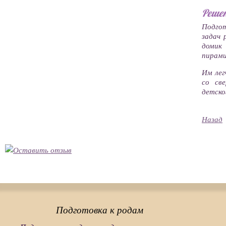
Реше
Подгот
задач 
домик 
пирами
Им лег
со св
детско
Назад
Подготовка к родам