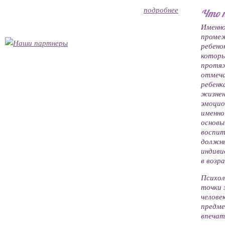
подробнее
Что п
Имен
проме
ребен
котор
протя
отмеч
ребен
жизнен
эмоцио
именно
основ
воспи
долж
индиви
в возра
Психол
точки 
челов
предме
впечат