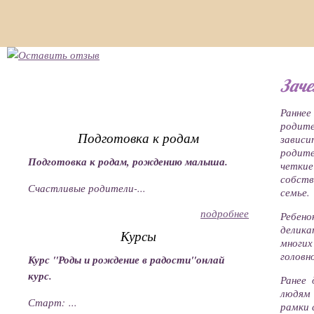
Заче
Раннее
родите
Подготовка к родам
зависи
родите
Подготовка к родам, рождению малыша.
четки
собств
Счастливые родители-...
семье.
подробнее
Ребен
делик
Курсы
многи
головн
Курс "Роды и рождение в радости"онлай
курс.
Ранее
людям 
Старт: ...
рамки 