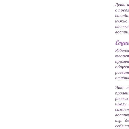
Дети и
с пред
налади
нужно
теплые
воспри
Соци
Ребено
теорет
приме
общест
разви
отноше
Это п
прояви
разных
школу 
самос
воспи
игр, д
себя с